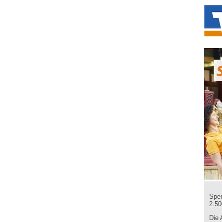
Spen
2.50
Die 