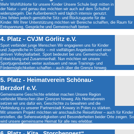
Mehr Wohlfühlorte für unsere Kinder Unsere Schule liegt mitten in
der Natur – und genau das möchten wir auch auf dem Schulhof
widerspiegeln. Der Außenbereich wird täglich intensiv genutzt.
Uns fehlen jedoch gemütliche Sitz- und Rückzugsorte für die
Kinder. Mit Ihrer Unterstützung möchten wir Bereiche schaffen, die Raum für
Entspannung, Gespräche und Gemeinschaft bieten.
4. Platz - CVJM Görlitz e.V.
Sport verbindet junge Menschen Wir engagieren uns für Kinder
und Jugendliche in Görlitz – mit vielfältigen Angeboten und einer
aktiven Volleyballarbeit. Sport bedeutet bei uns Gemeinschaft,
Entwicklung und Zusammenhalt. Nun möchten wir unsere
Sportjugendarbeit weiter ausbauen und neue Trainings- und
Fördermöglichkeiten schaffen – auch über die Grenze hinweg.
5. Platz - Heimatverein Schönau-
Berzdorf e.V.
Gemeinsame Geschichte erlebbar machen Unsere Region
verbindet Menschen über Grenzen hinweg. Als Heimatverein
setzen wir uns dafür ein, Geschichte zu bewahren und die
Verbindung zu unserer Partnerstadt Kowary in Polen zu stärken.
Mit unserem Projekt möchten wir anschauliche Reiseführer – auch für Kinder
erstellen, die Sehenswürdigkeiten und Besonderheiten beider Orte zeigen. So
wird unsere gemeinsame Heimat für alle neu erlebbar.
6. Platz - Kita „Storchennest“