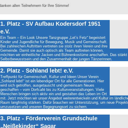
danken allen Teilnehmern für Ihre Stimme!
1. Platz - SV Aufbau Kodersdorf 1951
e.V.
Ein Team – Ein Look Unsere Tanzgruppe „Let’s Fetz“ begeistert
Kinder und Jugendliche für Bewegung, Musik und Gemeinschaft.
Bei zahlreichen Auftritten vertreten sie stolz ihren Verein und ihre
Gemeinde. Damit sie auch optisch als Team auftreten können,
möchten wir einheitliche Jacken und Bühnenkostüme anschaffen. Das stärkt
Selbstbewusstsein und den Zusammenhalt der jungen Tänzerinnen.
2. Platz - Sohland lebt! e.V.
Treffpunkt für Gemeinschaft, Kultur und Ideen Unser Verein
„Sohland lebt!“ ist ein lebendiger Ort für alle Generationen. Hier
wird sich getroffen, ausgetauscht und gemeinsam Neues
geschaffen – vom Dorfcafé bis zu Kulturveranstaltungen. Viele
Menschen bringen sich aktiv ein und gestalten das Leben im Ort
mit. Jetzt möchten wir unser Angebot weiterentwickeln und Kultur im ländlich
Raum langfristig stärken. Dafür brauchen wir Unterstützung, um neue Projekt
umzusetzen und unseren Begegnungsort zu sichern.
3. Platz - Förderverein Grundschule
„Neißekinder“ Sagar